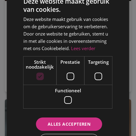
Deze website maakt gebruik
van cookies.
AUTOKEURING
Deze website maakt gebruik van cookies
Persbericht: Duitse studie zet Vlaamse
om de gebruikerservaring te verbeteren.
hervorming in nieuw daglicht
Door onze website te gebruiken, stemt u
Technische gebreken aan voertuigen spelen een
in met alle cookies in overeenstemming
belangrijkere rol bij zware verkeersongevallen dan
met ons Cookiebeleid.
Lees verder
algemeen wordt aangenomen. Dat blijkt uit een
analyse van 2.429 technische onderzoeken van
Strikt
Prestatie
Targeting
noodzakelijk
personenwagens die tussen 2014 en 2025 betrokken
waren bij zware ongevallen in Duitsland.
Functioneel
ALLES ACCEPTEREN