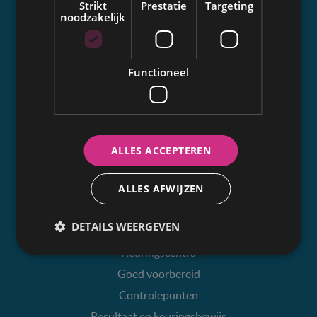
Strikt
Prestatie
Targeting
noodzakelijk
Over GOCA Vlaanderen
Missie
Functioneel
Leden
Expertise
Opleiding
Samenwerking
ALLES ACCEPTEREN
Communicatie
ALLES AFWIJZEN
Autokeuring
DETAILS WEERGEVEN
Wanneer en hoe vaak?
Keuringscentra
Goed voorbereid
Controlepunten
Resultaat en keuringsbewijs