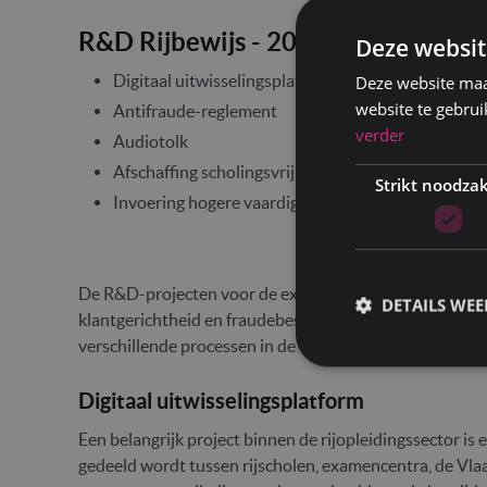
R&D Rijbewijs - 2020-2024
Deze websit
Digitaal uitwisselingsplatform
Deze website maa
website te gebrui
Antifraude-reglement
verder
Audiotolk
Afschaffing scholingsvrijstelling voor niet-erkend
Strikt noodzak
Invoering hogere vaardigheden GDE-matrix
De R&D-projecten voor de examinering van het rijbewijs 
DETAILS WE
klantgerichtheid en fraudebestrijding. Zo wordt verder
verschillende processen in de examencyclus, met het o
Digitaal uitwisselingsplatform
Een belangrijk project binnen de rijopleidingssector is 
gedeeld wordt tussen rijscholen, examencentra, de Vla