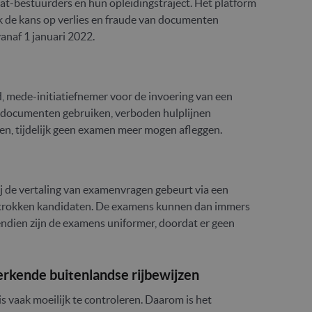
at-bestuurders en hun opleidingstraject. Het platform
ok de kans op verlies en fraude van documenten
vanaf 1 januari 2022.
 mede-initiatiefnemer voor de invoering van een
e documenten gebruiken, verboden hulplijnen
gen, tijdelijk geen examen meer mogen afleggen.
 de vertaling van examenvragen gebeurt via een
e betrokken kandidaten. De examens kunnen dan immers
endien zijn de examens uniformer, doordat er geen
-erkende buitenlandse rijbewijzen
s vaak moeilijk te controleren. Daarom is het