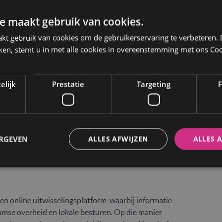
e maakt gebruik van cookies.
kt gebruik van cookies om de gebruikerservaring te verbeteren.
ken, stemt u in met alle cookies in overeenstemming met ons Coo
e buitenlandse rijbewijzen
elijk
Prestatie
Targeting
F
passen in onze visie rond digitalisering,
ERGEVEN
ALLES AFWIJZEN
ALLES 
 ingezet op een doorgedreven digitalisering van de
og op een vereenvoudigde administratie.
een online uitwisselingsplatform, waarbij informatie
amse overheid en lokale besturen. Op die manier