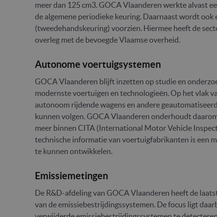
meer dan 125 cm3. GOCA Vlaanderen werkte alvast een
de algemene periodieke keuring. Daarnaast wordt ook 
(tweedehandskeuring) voorzien. Hiermee heeft de secto
overleg met de bevoegde Vlaamse overheid.
Autonome voertuigsystemen
GOCA Vlaanderen blijft inzetten op studie en onderzo
modernste voertuigen en technologieën. Op het vlak van
autonoom rijdende wagens en andere geautomatiseerde 
kunnen volgen. GOCA Vlaanderen onderhoudt daarom g
meer binnen CITA (International Motor Vehicle Inspec
technische informatie van voertuigfabrikanten is een
te kunnen ontwikkelen.
Emissiemetingen
De R&D-afdeling van GOCA Vlaanderen heeft de laatste
van de emissiebestrijdingssystemen. De focus ligt daa
verwijderde emissiebestrijdingssystemen te detecteren. H