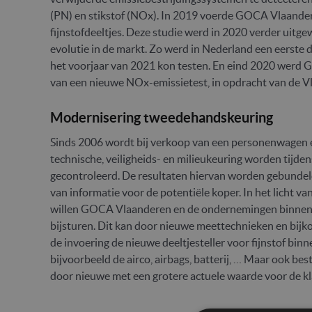
(PN) en stikstof (NOx). In 2019 voerde GOCA Vlaander
fijnstofdeeltjes. Deze studie werd in 2020 verder uitge
evolutie in de markt. Zo werd in Nederland een eerste
het voorjaar van 2021 kon testen. En eind 2020 werd
van een nieuwe NOx-emissietest, in opdracht van de V
Modernisering tweedehandskeuring
Sinds 2006 wordt bij verkoop van een personenwagen ee
technische, veiligheids- en milieukeuring worden tij
gecontroleerd. De resultaten hiervan worden gebundeld
van informatie voor de potentiële koper. In het licht 
willen GOCA Vlaanderen en de ondernemingen binnen d
bijsturen. Dit kan door nieuwe meettechnieken en bijk
de invoering de nieuwe deeltjesteller voor fijnstof bi
bijvoorbeeld de airco, airbags, batterij, … Maar ook
door nieuwe met een grotere actuele waarde voor de kl