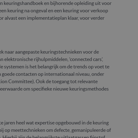
 keuringshandboek en bijhorende opleiding uit voor
een keuring na ongeval en een keuring voor verkoop
r alvast een implementatieplan klaar, voor verder
ek naar aangepaste keuringstechnieken voor de
 elektronische rijhulpmiddelen, ‘connected cars’,
systemen is het belangrijk om de trends op voet te
oede contacten op internationaal niveau, onder
tion Committee). Ook de toegang tot relevante
 meerwaarde om specifieke nieuwe keuringsmethodes
 jaren heel wat expertise opgebouwd in de keuring
rbij op meettechnieken om defecte, gemanipuleerde of
ierbij zijn de belangrijkste uitlaatgassen fijnstof