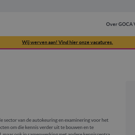
Over GOCA V
Wij werven aan! Vind hier onze vacatures.
e sector van de autokeuring en examinering voor het
jecten om die kennis verder uit te bouwen en te
el, maar ook in samenwerking met andere kenniscentra,