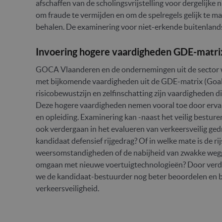
afschaffen van de scholingsvrijstelling voor dergelijke
om fraude te vermijden en om de spelregels gelijk te ma
behalen. De examinering voor niet-erkende buitenlandse
Invoering hogere vaardigheden GDE-matri
GOCA Vlaanderen en de ondernemingen uit de sector w
met bijkomende vaardigheden uit de GDE-matrix (Goals 
risicobewustzijn en zelfinschatting zijn vaardigheden di
Deze hogere vaardigheden nemen vooral toe door erva
en opleiding. Examinering kan -naast het veilig bestur
ook verdergaan in het evalueren van verkeersveilig gedra
kandidaat defensief rijgedrag? Of in welke mate is de ri
weersomstandigheden of de nabijheid van zwakke wegg
omgaan met nieuwe voertuigtechnologieën? Door verder
we de kandidaat-bestuurder nog beter beoordelen en b
verkeersveiligheid.