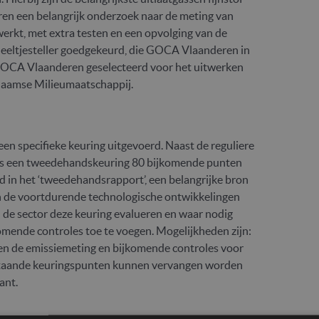
en een belangrijk onderzoek naar de meting van
werkt, met extra testen en een opvolging van de
 deeltjesteller goedgekeurd, die GOCA Vlaanderen in
 GOCA Vlaanderen geselecteerd voor het uitwerken
laamse Milieumaatschappij.
n specifieke keuring uitgevoerd. Naast de reguliere
dens een tweedehandskeuring 80 bijkomende punten
 in het ‘tweedehandsrapport’, een belangrijke bron
van de voortdurende technologische ontwikkelingen
e sector deze keuring evalueren en waar nodig
omende controles toe te voegen. Mogelijkheden zijn:
nnen de emissiemeting en bijkomende controles voor
 bestaande keuringspunten kunnen vervangen worden
ant.