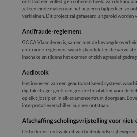
ontstaat een volledig en coherent beeld van de kandida
zal een einde maken aan het papieren tijdperk en zo o
verkleinen. Dit project zal gefaseerd uitgerold worden 
Antifraude-reglement
GOCA Vlaanderen is, samen met de bevoegde overheid,
antifraude-reglement waarbij kandidaten die vervalst
inschakelen tijdens het examen of zich agressief gedra
Audiotolk
Het invoeren van een geautomatiseerd systeem waarbij
digitale drager geeft een grotere flexibiliteit voor d
op elk tijdstip en in elk examencentrum doorgaan. Bov
interpretatieverschillen kunnen ontstaan.
Afschaffing scholingsvrijstelling voor niet
De herkomst en kwaliteit van buitenlandse rijbewijzen i