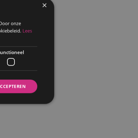
×
 Door onze
kiebeleid.
Lees
unctioneel
ACCEPTEREN