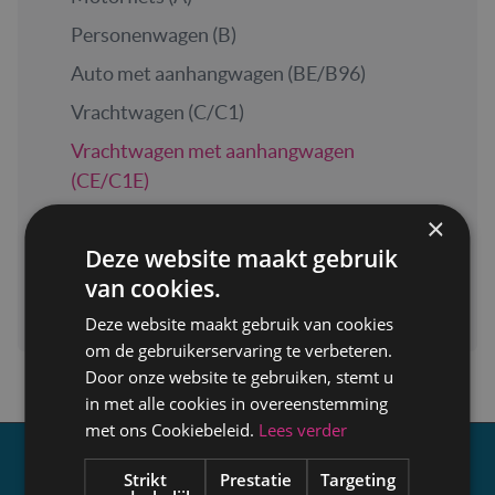
Personenwagen (B)
Auto met aanhangwagen (BE/B96)
Vrachtwagen (C/C1)
Vrachtwagen met aanhangwagen
(CE/C1E)
Autobus (D/D1)
×
Deze website maakt gebruik
Autobus met aanhangwagen (DE/D1E)
van cookies.
Landbouwvoertuig (G)
Deze website maakt gebruik van cookies
om de gebruikerservaring te verbeteren.
Door onze website te gebruiken, stemt u
in met alle cookies in overeenstemming
met ons Cookiebeleid.
Lees verder
Strikt
Prestatie
Targeting
Over GOCA Vlaanderen