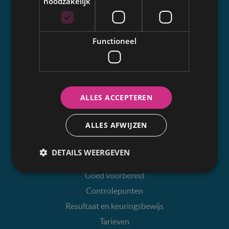
noodzakelijk
Missie
Leden
Functioneel
Expertise
Opleiding
Samenwerking
Communicatie
ALLES ACCEPTEREN
ALLES AFWIJZEN
Autokeuring
Wanneer en hoe vaak?
DETAILS WEERGEVEN
Keuringscentra
Goed voorbereid
Controlepunten
Resultaat en keuringsbewijs
Tarieven