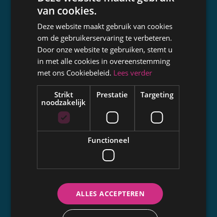
Missie
van cookies.
Leden
Deze website maakt gebruik van cookies
Expertise
om de gebruikerservaring te verbeteren.
Opleiding
Door onze website te gebruiken, stemt u
Samenwerking
in met alle cookies in overeenstemming
met ons Cookiebeleid.
Lees verder
Communicatie
Strikt
Prestatie
Targeting
noodzakelijk
Autokeuring
Wanneer en hoe vaak?
Keuringscentra
Functioneel
Goed voorbereid
Controlepunten
Resultaat en keuringsbewijs
ALLES ACCEPTEREN
Tarieven
Herkeuring