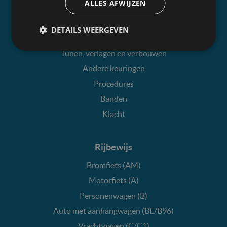
ALLES AFWIJZEN
Kopen en verkopen
Oldtimer
DETAILS WEERGEVEN
Koppelingsinrichting en fietsendrager
Tunen, verlagen en verbouwen
Andere keuringen
Procedures
Banden
Klacht
Rijbewijs
Bromfiets (AM)
Motorfiets (A)
Personenwagen (B)
Auto met aanhangwagen (BE/B96)
Vrachtwagen (C/C1)