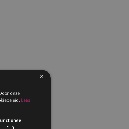
×
 Door onze
kiebeleid.
Lees
unctioneel