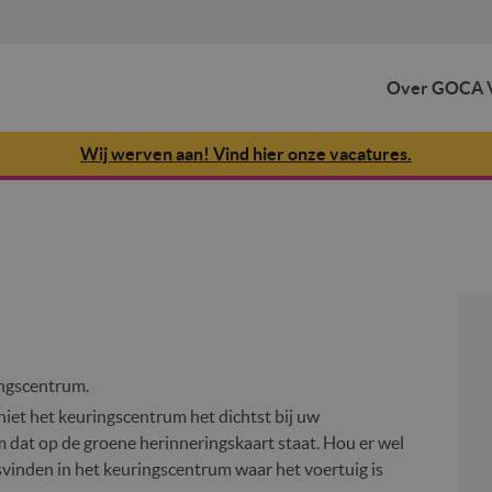
Over GOCA V
Wij werven aan! Vind hier onze vacatures.
ingscentrum.
niet het keuringscentrum het dichtst bij uw
m dat op de groene herinneringskaart staat. Hou er wel
svinden in het keuringscentrum waar het voertuig is