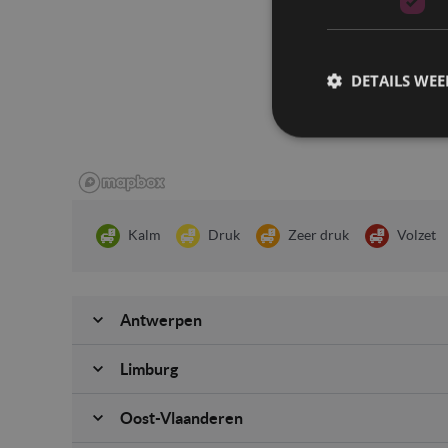
DETAILS WE
Kalm
Druk
Zeer druk
Volzet
Antwerpen
Limburg
Oost-Vlaanderen