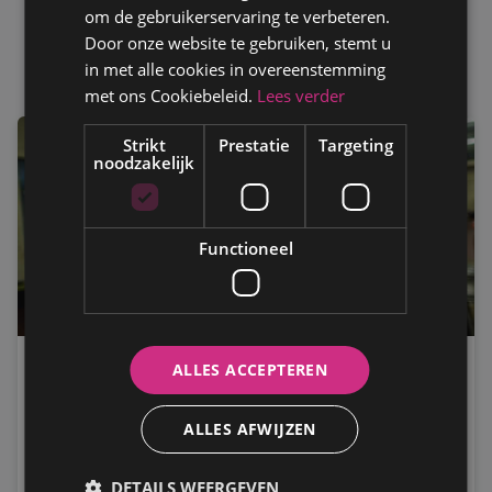
om de gebruikerservaring te verbeteren.
Door onze website te gebruiken, stemt u
Nieuws
in met alle cookies in overeenstemming
met ons Cookiebeleid.
Lees verder
Strikt
Prestatie
Targeting
noodzakelijk
Functioneel
ALLES ACCEPTEREN
AUTOKEURING
Persbericht: Duitse studie zet Vlaamse
ALLES AFWIJZEN
hervorming in nieuw daglicht
Technische gebreken aan voertuigen spelen een
DETAILS WEERGEVEN