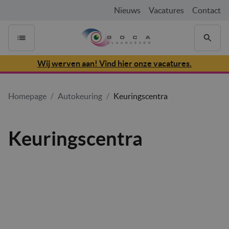
Nieuws
Vacatures
Contact
Wij werven aan! Vind hier onze vacatures.
Homepage
/
Autokeuring
/
Keuringscentra
Keuringscentra