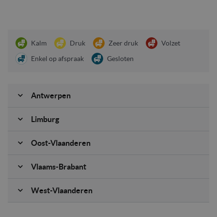
Kalm
Druk
Zeer druk
Volzet
Enkel op afspraak
Gesloten
Antwerpen
Limburg
Oost-Vlaanderen
Vlaams-Brabant
West-Vlaanderen