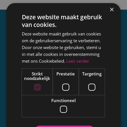
×
Deze website maakt gebruik
van cookies.
Over GOCA Vlaanderen
Deze website maakt gebruik van cookies
Missie
om de gebruikerservaring te verbeteren.
Leden
Door onze website te gebruiken, stemt u
in met alle cookies in overeenstemming
Expertise
met ons Cookiebeleid.
Lees verder
Opleiding
Samenwerking
Strikt
Prestatie
Targeting
noodzakelijk
Communicatie
Autokeuring
Functioneel
Wanneer en hoe vaak?
Keuringscentra
Goed voorbereid